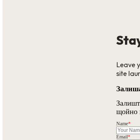
Stay
Leave y
site lau
Залиша
Залишт
щойно 
Name
*
Email
*