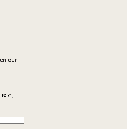
en our
 вас,