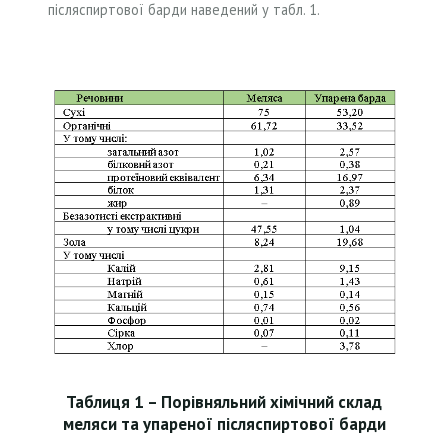
післяспиртової барди наведений у табл. 1.
Таблиця 1 – Порівняльний хімічний склад
меляси та упареної післяспиртової барди