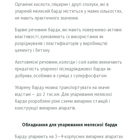
Органічні кислоти, гліцерин і другі сполуки, які в
упареній мелясній барді містяться у малих кількостях,
не мають практичного значення.
Барвні речовини барди, які мають поверхнево-активні
властивості, зумовлюють їх використання як
розріджувачів і пластифікаторів у виробництві
цементу і бетону.
Азотовмісні речовини, колоїди і солі калію визначають
придатність упареної післядріжджової барди як
добрива, особливо в суміші з суперфосфатом.
Упарену барду можна транспортувати на значні
відстані — до 2 тис.км. Для упарювання мелясної
барди розроблені різні схеми випарних станцій і
конструкції випарних апаратів.
Обладнання для упарювання мелясної барди
Барду упарюють на 3–4-корпусних випарних апаратах