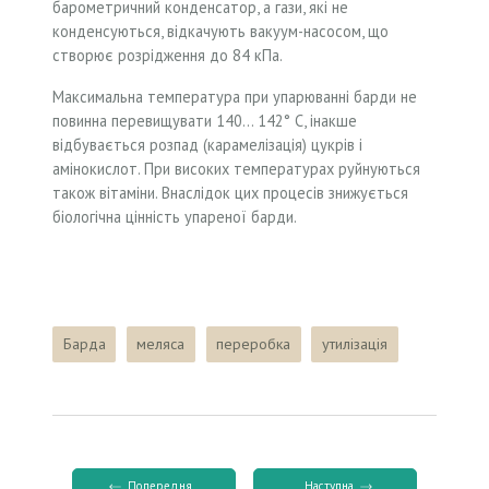
барометричний конденсатор, а гази, які не
конденсуються, відкачують вакуум-насосом, що
створює розрідження до 84 кПа.
Максимальна температура при упарюванні барди не
повинна перевищувати 140… 142° С, інакше
відбувається розпад (карамелізація) цукрів і
амінокислот. При високих температурах руйнуються
також вітаміни. Внаслідок цих процесів знижується
біологічна цінність упареної барди.
Барда
меляса
переробка
утилізація
Попередня
Наступна