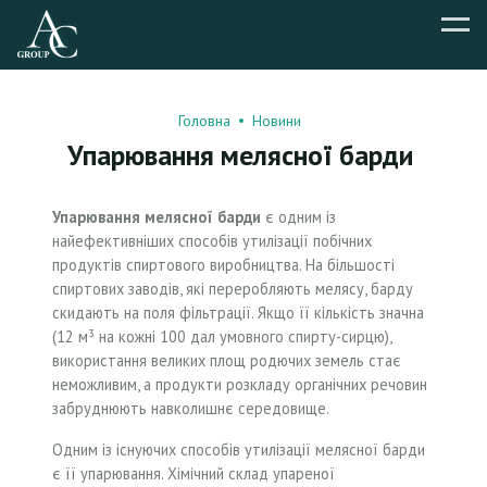
Головна
Новини
Упарювання мелясної барди
Упарювання мелясної барди
є одним із
найефективніших способів утилізації побічних
продуктів спиртового виробництва. На більшості
спиртових заводів, які переробляють мелясу, барду
скидають на поля фільтрації. Якщо її кількість значна
(12 м³ на кожні 100 дал умовного спирту-сирцю),
використання великих площ родючих земель стає
неможливим, а продукти розкладу органічних речовин
забруднюють навколишнє середовище.
Одним із існуючих способів утилізації мелясної барди
є її упарювання. Хімічний склад упареної