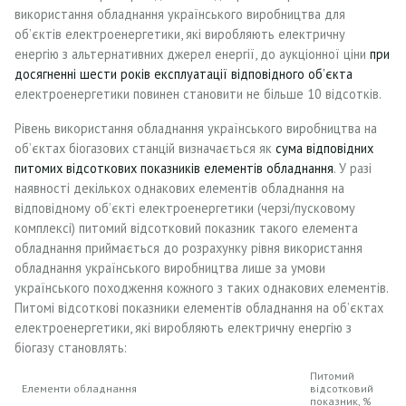
використання обладнання українського виробництва для
об’єктів електроенергетики, які виробляють електричну
енергію з альтернативних джерел енергії, до аукціонної ціни
при
досягненні шести років експлуатації відповідного об’єкта
електроенергетики повинен становити не більше 10 відсотків.
Рівень використання обладнання українського виробництва на
об’єктах біогазових станцій визначається як
сума відповідних
питомих відсоткових показників елементів обладнання
. У разі
наявності декількох однакових елементів обладнання на
відповідному об’єкті електроенергетики (черзі/пусковому
комплексі) питомий відсотковий показник такого елемента
обладнання приймається до розрахунку рівня використання
обладнання українського виробництва лише за умови
українського походження кожного з таких однакових елементів.
Питомі відсоткові показники елементів обладнання на об’єктах
електроенергетики, які виробляють електричну енергію з
біогазу становлять:
Питомий
Елементи обладнання
відсотковий
показник, %