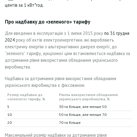
центів за 1 кВт*год.
Про надбавку до
«зеленого»
тарифу
Для введених в експлуатацію з 1 липня 2015 року
по 31 грудня
2024
року об’єктів електроенергетики, які виробляють
електричну енергію з альтернативних джерел енергії, до
“зеленого” тарифу, аукціонної ціни встановлюється надбавка за
дотримання рівня використання обладнання українського
виробництва.
Надбавка за дотримання рівня використання обладнання
українського виробництва є фіксованою.
Розмір надбавки до
Рівень використання обладнання
«зеленого» тарифу, %
українського виробництва, %
5
30 та більше, але менше 50
10
50 та більше, але менше 70
20
70 та більше
Максимальний розмір надбавки за дотримання рівня