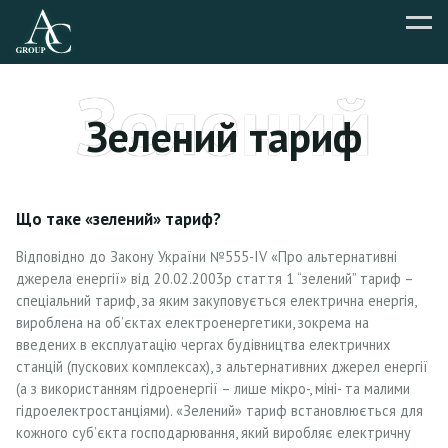
Зелений
Зелений тариф
тариф
Що таке «зелений» тариф?
Відповідно до Закону України №555-IV «Про альтернативні
джерела енергії» від 20.02.2003р стаття 1 “зелений” тариф –
спеціальний тариф, за яким закуповується електрична енергія,
вироблена на об’єктах електроенергетики, зокрема на
введених в експлуатацію чергах будівництва електричних
станцій (пускових комплексах), з альтернативних джерел енергії
(а з використанням гідроенергії – лише мікро-, міні- та малими
гідроелектростанціями). «Зелений» тариф встановлюється для
кожного суб’єкта господарювання, який виробляє електричну