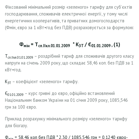
Фіксований мінімальний розмір «зеленого» тарифу для суб’єктів
господарювання, споживачів електричної енергії, у тому числі
енергетичних кооперативів, та приватних домогосподарств
(Фмін, євро за 1 кВт•год без ПДВ) розраховується за формулою:
Ф
= Т
* К
/ Є
, (1)
мін
сп.IIкл.01.01.2009
ЗТ
01.01.2009
Т
– роздрібний тариф для споживачів другого класу
сп.IIкл.01.01.2009
напруги на січень 2009 року, що складає 58,46 коп. без ПДВ за 1
кВт•год.
К
– коефіцієнт «зеленого» тарифу.
ЗТ
Є
– курс гривні до євро, офіційно встановлений
01.01.2009
Національним банком України на 01 січня 2009 року, 1085,546
грн за 100 євро.
Приклад розрахунку мінімального розміру «зеленого» тарифу
для біогазу.
Ф
= 58.46 коп без ПДВ * 2.30 / 1085.546 грн = 0.1240 євро-
мін