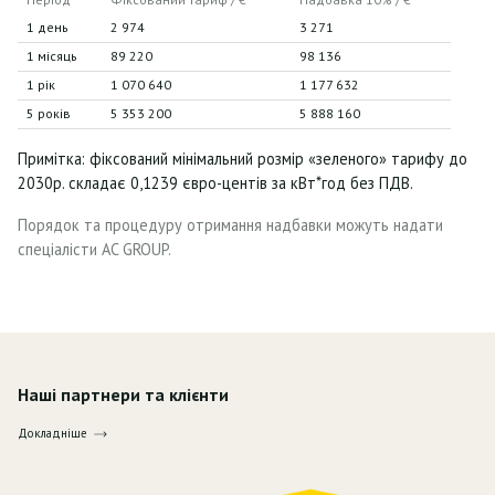
1 день
2 974
3 271
1 місяць
89 220
98 136
1 рік
1 070 640
1 177 632
5 років
5 353 200
5 888 160
Примітка: фіксований мінімальний розмір «зеленого» тарифу до
2030р. складає 0,1239 євро-центів за кВт*год без ПДВ.
Порядок та процедуру отримання надбавки можуть надати
спеціалісти AC GROUP.
Наші партнери та клієнти
Докладніше