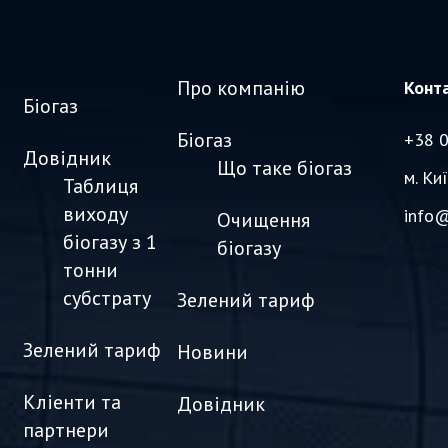
Про компанію
Конт
Біогаз
Біогаз
+38 
Довідник
Що таке біогаз
м. Ки
Таблиця
виходу
info@
Очищення
біогазу з 1
біогазу
тонни
субстрату
Зелений тариф
Зелений тариф
Новини
Кліенти та
Довідник
партнери