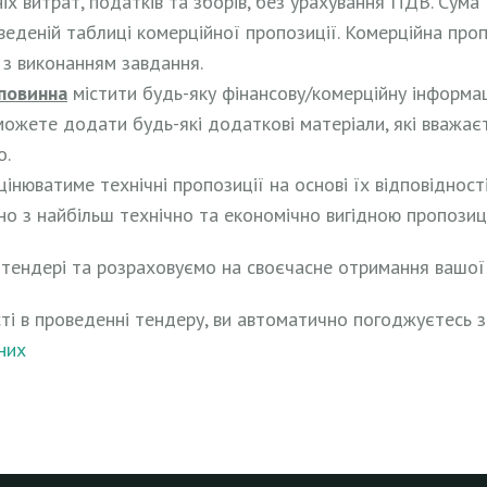
ніх витрат, податків та зборів, без урахування ПДВ. Сум
веденій таблиці комерційної пропозиції. Комерційна про
і з виконанням завдання.
повинна
містити будь-яку фінансову/комерційну інформа
можете додати будь-які додаткові матеріали, які вважає
о.
інюватиме технічні пропозиції на основі їх відповідност
но з найбільш технічно та економічно вигідною пропозиц
 тендері та розраховуємо на своєчасне отримання вашої 
і в проведенні тендеру, ви автоматично погоджуєтесь 
них