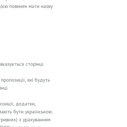
цією повинен мати назву
вказується сторінці
пропозиції, які будуть
нці.
озиції, додатки,
мають бути українською.
гривнях) з урахуванням