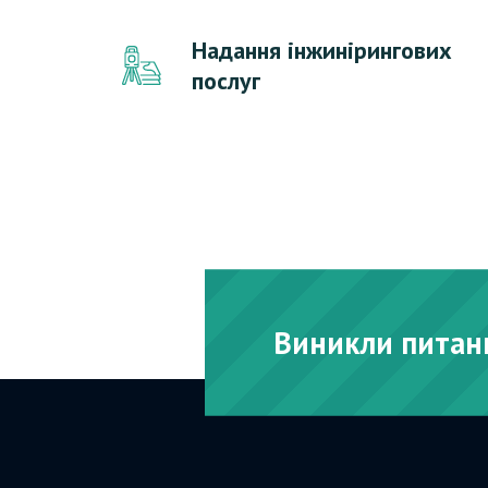
Надання інжинірингових
послуг
Виникли питанн