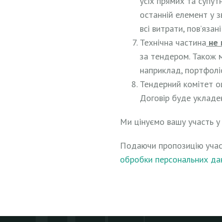
усіх прямих та супут
останній елемент у з
всі витрати, пов’язан
Технічна частина
не 
за тендером. Також 
наприклад, портфолі
Тендерний комітет оц
Договір буде укладе
Ми цінуємо вашу участь у
Подаючи пропозицію участ
обробки персональних да