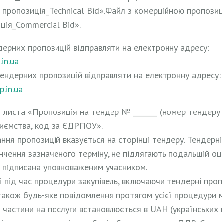
а пропозиція_Technical Bid».Файл з комерційною пропози
ція_Commercial Bid».
дерних пропозицій відправляти на електронну адресу:
in.ua
тендерних пропозицій відправляти на електронну адресу:
.in.ua
і листа «Пропозиція на тендер № _______ (номер тендеру 
риємства, код за ЄДРПОУ».
ння пропозицій вказується на сторінці тендеру. Тендерні 
інчення зазначеного терміну, не підлягають подальшій оці
 підписана уповноваженим учасником.
і під час процедури закупівель, включаючи тендерні проп
також будь-яке повідомлення протягом усієї процедури 
 частини на послуги встановлюється в UAH (українських 