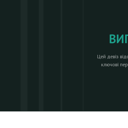
ВИ
Цей девіз ві
ключові пер