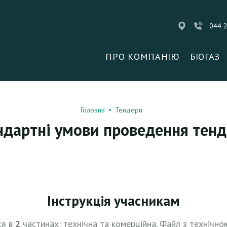
044 
ПРО КОМПАНІЮ
БІОГАЗ
Головна
Тендери
ндартні умови проведення тенд
Інструкція учасникам
ся в
2
частинах: технічна та комерційна. Файл з технічн