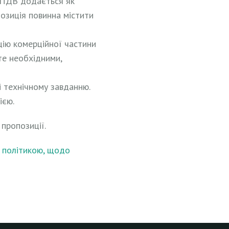
а ПДВ додається як
позиція повинна містити
цію комерційної частини
те необхідними,
і технічному завданню.
ією.
пропозиції.
з
політикою, щодо