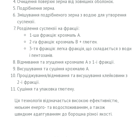
Очищення поверхні зерна від зовнішніх оболонок.
Подрібнення зерна.
Змішування подрібненого зерна з водою для утворення
суспензії.
Розділення суспензії на фракції:
1-ша фракція: крохмаль А.
2-га фракція: крохмаль В + глютен.
3-тя фракція: легка фракція, що складається з води
і пентозанів.
Відмивання та згущення крохмалю А з 1-ї фракції.
Висушування та сушіння крохмалю А.
Проціджування/відмивання та висушування клейковини з
2-ї фракції.
Сушіння та упаковка глютену.
Ця технологія відзначається високою ефективністю,
низьким енерго- та водоспоживанням, а також
швидким адаптуванням до борошна різної якості.