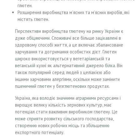
глютен.
Розширення виробництва м’ясних та м’ясних виробів, які
містять глютен.
Перспективи виробництва глютену на ринку України є
дуже обіцяючими. Споживачі все більше зацікавлені в
здоровому способі життя, а це включає збалансоване
харчування та дотримання особистих дієт. Глютен
широко використовується у вегетаріанській та
веганській кухні як альтернативний джерело білка. Він
також популярний серед людей з целіакією або
іншими харчовими алергіями, оскільки може замінити
пшеничний глютен у безглютенових продуктах.
Україна, яка володіє значними аграрними ресурсами і
вирощує велику кількість зернових культур, має
потенціал стати важливим виробником глютену. Це
може сприяти розвитку сільського господарства,
створенню нових робочих місць та збільшенню
експортного потенціалу.