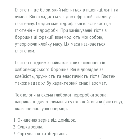
Глютен – це білок, який міститься в пшениці, житі та
ячмені. Він складається з двох фракцій: гліадину та
глютеніну. Гліадин має гідрофільні властивості, а
глютенін – гідрофобні. При замішуванні тіста з
борошна ці фракції взаємодіють між собою,
утворюючи клейку масу. Ця маса називається
глютеном.
Глютен є одним з найважливіших компонентів
хлібопекарського борошна. Він відповідає за
клейкість, пружність та еластичність тіста. Глютен
також надає хлібу характерний смак і аромат.
Технологічна схема глибокої переробки зерна,
наприклад, для отримання сухої клейковини (глютену),
включає наступні операції:
Очищення зерна від домішок.
Сушка зерна.
Сортування та зберігання.