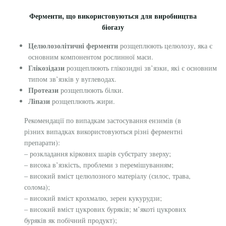
Ферменти, що використовуються для виробництва
біогазу
Целюлозолітичні ферменти
розщеплюють целюлозу, яка є
основним компонентом рослинної маси.
Глікозідази
розщеплюють глікозидні зв’язки, які є основним
типом зв’язків у вуглеводах.
Протеази
розщеплюють білки.
Ліпази
розщеплюють жири.
Рекомендації по випадкам застосування ензимів (в
різних випадках використовуються різні ферментні
препарати):
– розкладання кіркових шарів субстрату зверху;
– висока в’язкість, проблеми з перемішуванням;
– високий вміст целюлозного матеріалу (силос, трава,
солома);
– високий вміст крохмалю, зерен кукурудзи;
– високий вміст цукрових буряків; м’якоті цукрових
буряків як побічний продукт);