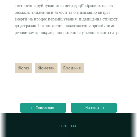
зменшення руйнування та деградації кіркових шарів
біомаси; зниження в’язкості та оптимізацію витрат
енергії на процес перемішування; підвищення стійкості
до деградації та зниження навантаження органічними
речовинами; покращення потенціалу залишкового газу.
біогаз
біометан
Бродіння
Попередня
Наступна
ПРО НАС