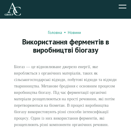
Головна
Новини
Використання ферментів в
виробництві біогазу
Біогаз — це відновлюване джерело енергії, яке
виробляється з органічних матеріалів, таких як
сільськогосподарські відходи, побутові відходи та відходи
тваринництва. Метанове бродіння є основним процесом
виробництва біогазу. Під час ферментації органічні
матеріали розщеплюються на прості речовини, які потім
перетворюються на біометан. В процесі виробництва
біогазу використовують різні способи інтенсифікації
процесу. Один із них використання ферментів, які
розщеплюють різні компоненти органічних речовин.